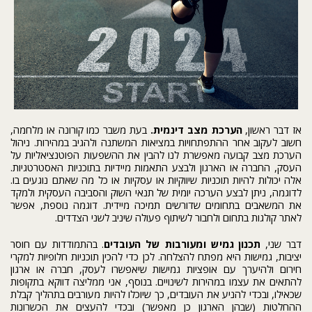
אז דבר ראשון,
הערכת מצב דינמית.
בעת משבר כמו קורונה או מלחמה,
חשוב לעקוב אחר ההתפתחויות במציאות המשתנה ולהגיב במהירות. ניהול
הערכת מצב קבועה מאפשרת לנו להבין את ההשפעות הפוטנציאליות על
העסק, החברה או הארגון ולבצע התאמות מיידיות בתוכניות האסטרטגיות.
אלה יכולות להיות תוכניות שיווקיות או עסקיות או כל מה שאתם נוגעים בו.
לדוגמה, ניתן לבצע הערכה יומית של תנאי השוק והסביבה העסקית ולמקד
את המשאבים בתחומים שדורשים תמיכה מיידית. דוגמה נוספת, אפשר
לאתר קולגות בתחום ולחבור לשיתוף פעולה שיניב לשני הצדדים.
דבר שני,
תכנון גמיש ומעורבות של העובדים
. בהתמודדות עם חוסר
יציבות, גמישות היא מפתח להצלחה. לכן כדי להכין תוכניות חלופיות למקרי
חירום ולהיערך עם אופציות גמישות שיאפשרו לעסק, חברה או ארגון
להתאים את עצמו במהירות לשינויים. בנוסף, אני ממליצה דווקא בתקופות
שכאילו, ובכדי להניע את העובדים, כך שיוכלו להיות מעורבים בתהליך קבלת
ההחלטות (שבהן הארגון כן מאפשר) ובכדי להעצים את הכשרונות